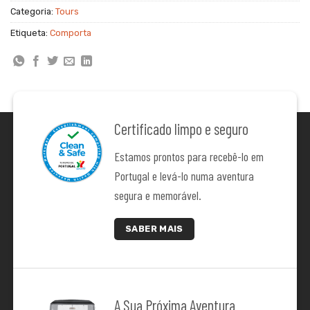
Categoria:
Tours
24
25
26
27
28
29
30
Etiqueta:
Comporta
31
1
2
3
4
5
6
Certificado limpo e seguro
Estamos prontos para recebê-lo em
Portugal e levá-lo numa aventura
segura e memorável.
SABER MAIS
A Sua Próxima Aventura